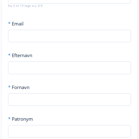
fra 3 til 13 tegn a-z, 0-9
*
Email
*
Efternavn
*
Fornavn
*
Patronym