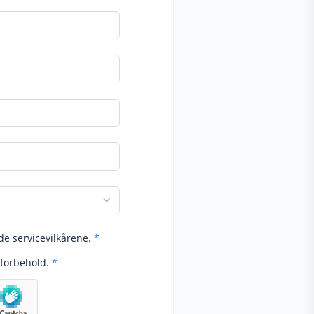
de servicevilkårene.
*
forbehold.
*