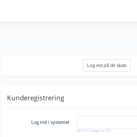
Kunderegistrering
Log ind i systemet
fra 3 til 13 tegn a-z, 0-9