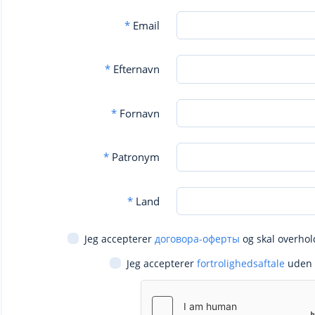
*
Email
*
Efternavn
*
Fornavn
*
Patronym
*
Land
Jeg accepterer
договора-оферты
og skal overhol
Jeg accepterer
fortrolighedsaftale
uden 