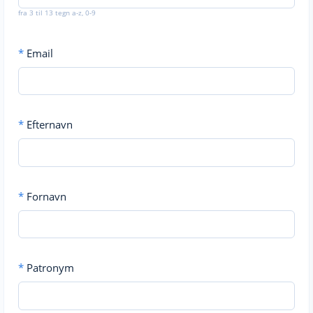
fra 3 til 13 tegn a-z, 0-9
*
Email
*
Efternavn
*
Fornavn
*
Patronym