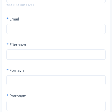
fra 3 til 13 tegn a-z, 0-9
*
Email
*
Efternavn
*
Fornavn
*
Patronym