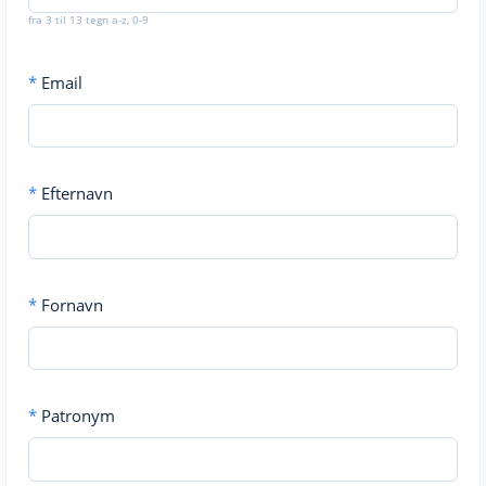
fra 3 til 13 tegn a-z, 0-9
*
Email
*
Efternavn
*
Fornavn
*
Patronym