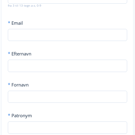
fra 3 til 13 tegn a-z, 0-9
*
Email
*
Efternavn
*
Fornavn
*
Patronym