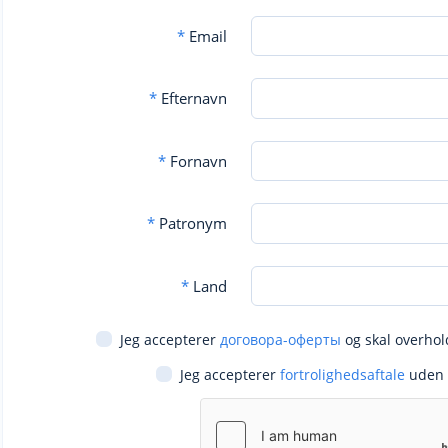
*
Email
*
Efternavn
*
Fornavn
*
Patronym
*
Land
Jeg accepterer
договора-оферты
og skal overhol
Jeg accepterer
fortrolighedsaftale
uden 