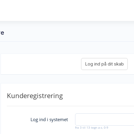
re
Kunderegistrering
Log ind i systemet
fra 3 til 13 tegn a-z, 0-9