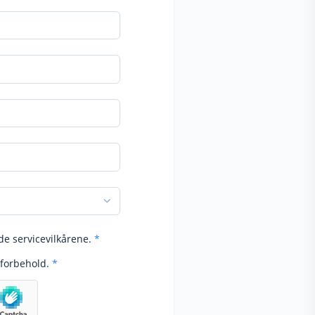
de servicevilkårene.
*
forbehold.
*