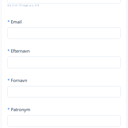
fra 3 til 13 tegn a-z, 0-9
*
Email
*
Efternavn
*
Fornavn
*
Patronym