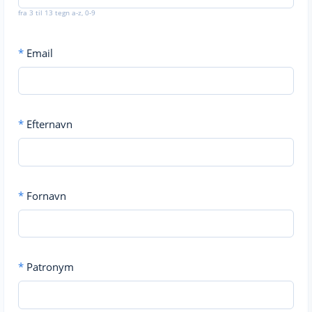
fra 3 til 13 tegn a-z, 0-9
*
Email
*
Efternavn
*
Fornavn
*
Patronym