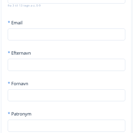
fra 3 til 13 tegn a-z, 0-9
*
Email
*
Efternavn
*
Fornavn
*
Patronym