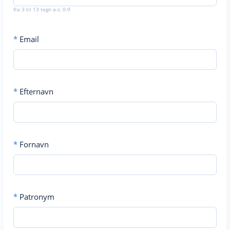
fra 3 til 13 tegn a-z, 0-9
*
Email
*
Efternavn
*
Fornavn
*
Patronym