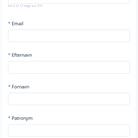
fra 3 til 13 tegn a-z, 0-9
*
Email
*
Efternavn
*
Fornavn
*
Patronym