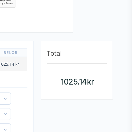
Total
BELØB
1025.14
kr
1025.14
kr