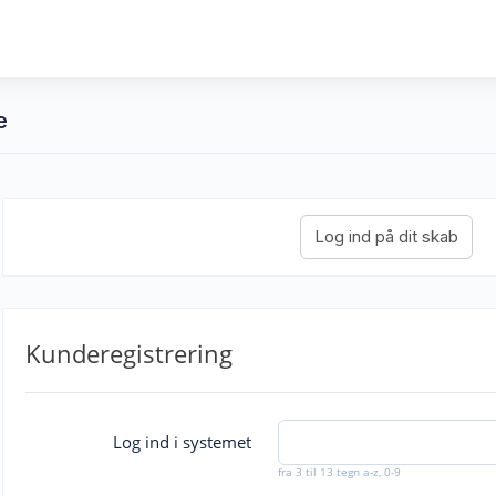
e
Kunderegistrering
Log ind i systemet
fra 3 til 13 tegn a-z, 0-9