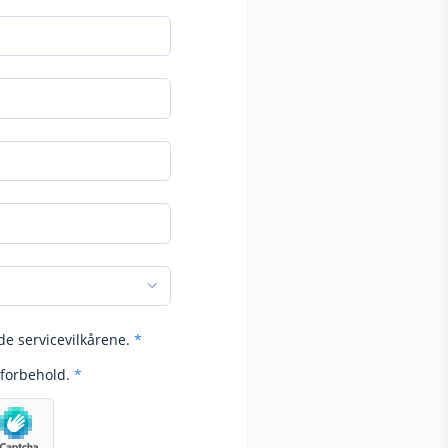
de servicevilkårene.
*
forbehold.
*