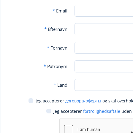
*
Email
*
Efternavn
*
Fornavn
*
Patronym
*
Land
Jeg accepterer
договора-оферты
og skal overhol
Jeg accepterer
fortrolighedsaftale
uden 