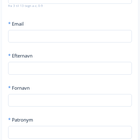
fra 3 til 13 tegn a-z, 0-9
*
Email
*
Efternavn
*
Fornavn
*
Patronym