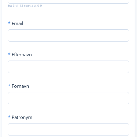
fra 3 til 13 tegn a-z, 0-9
*
Email
*
Efternavn
*
Fornavn
*
Patronym