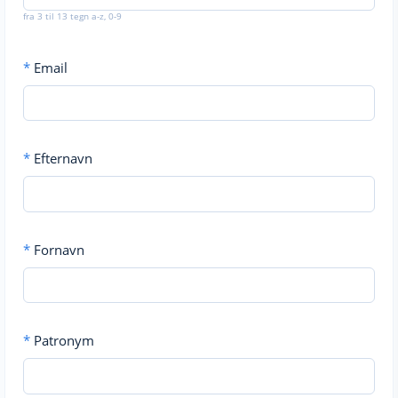
fra 3 til 13 tegn a-z, 0-9
*
Email
*
Efternavn
*
Fornavn
*
Patronym