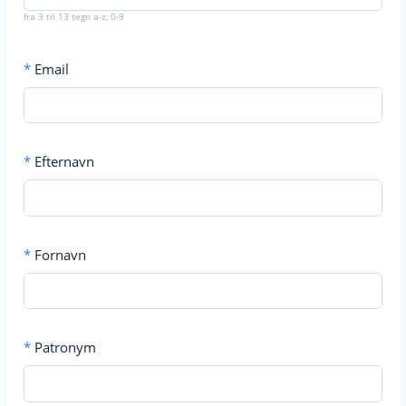
fra 3 til 13 tegn a-z, 0-9
*
Email
*
Efternavn
*
Fornavn
*
Patronym