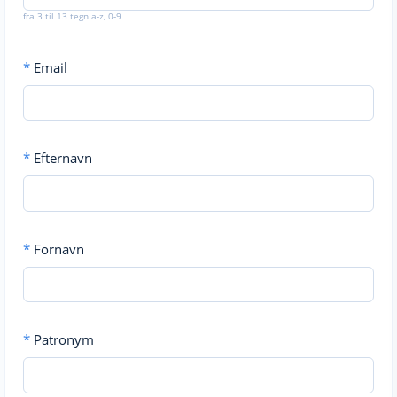
fra 3 til 13 tegn a-z, 0-9
*
Email
*
Efternavn
*
Fornavn
*
Patronym