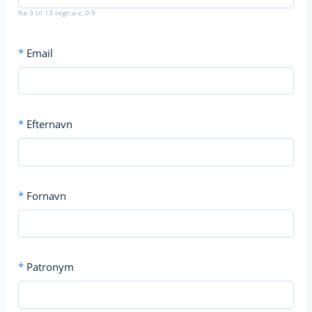
fra 3 til 13 tegn a-z, 0-9
*
Email
*
Efternavn
*
Fornavn
*
Patronym