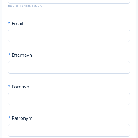
fra 3 til 13 tegn a-z, 0-9
*
Email
*
Efternavn
*
Fornavn
*
Patronym