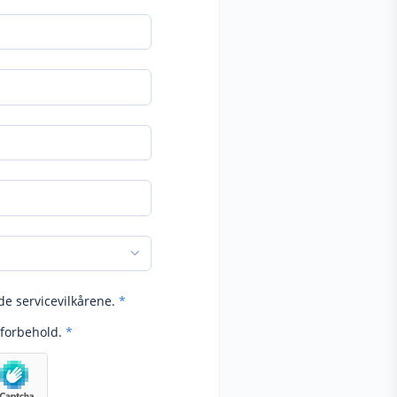
de servicevilkårene.
*
forbehold.
*