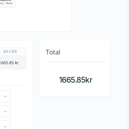
Total
BELØB
1665.85
kr
1665.85
kr