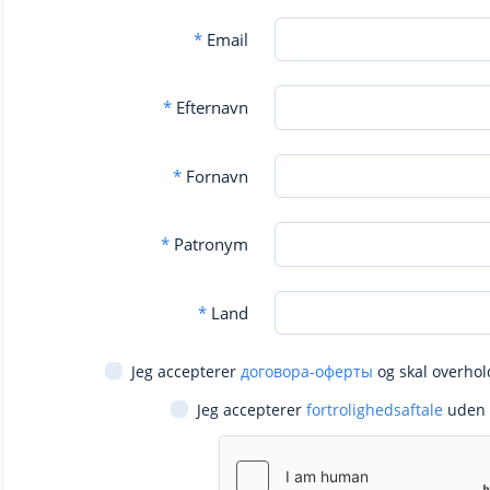
*
Email
*
Efternavn
*
Fornavn
*
Patronym
*
Land
Jeg accepterer
договора-оферты
og skal overhol
Jeg accepterer
fortrolighedsaftale
uden 