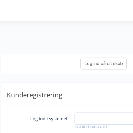
Kunderegistrering
Log ind i systemet
fra 3 til 13 tegn a-z, 0-9