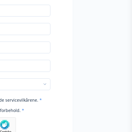
de servicevilkårene.
*
forbehold.
*