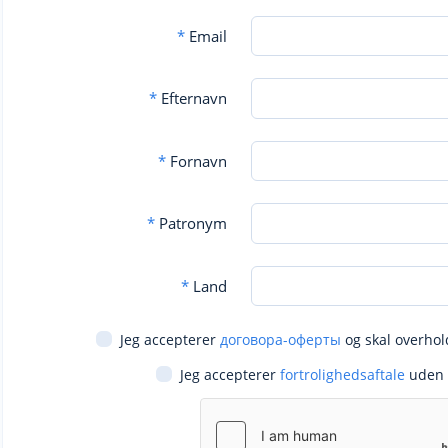
*
Email
*
Efternavn
*
Fornavn
*
Patronym
*
Land
Jeg accepterer
договора-оферты
og skal overhol
Jeg accepterer
fortrolighedsaftale
uden 