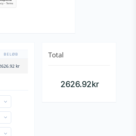
Total
BELØB
2626.92
kr
2626.92
kr