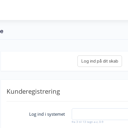
re
Kunderegistrering
Log ind i systemet
fra 3 til 13 tegn a-z, 0-9