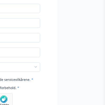
de servicevilkårene.
*
forbehold.
*