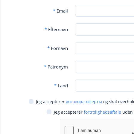
*
Email
*
Efternavn
*
Fornavn
*
Patronym
*
Land
Jeg accepterer
договора-оферты
og skal overhol
Jeg accepterer
fortrolighedsaftale
uden 