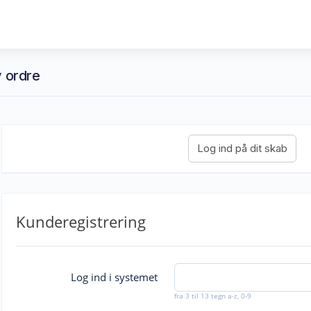
v ordre
Kunderegistrering
Log ind i systemet
fra 3 til 13 tegn a-z, 0-9