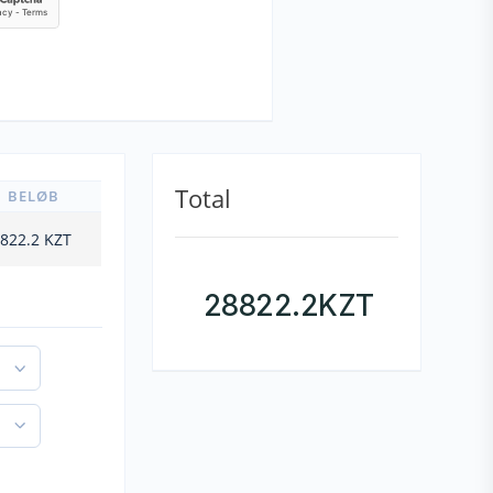
Total
BELØB
822.2
KZT
28822.2
KZT