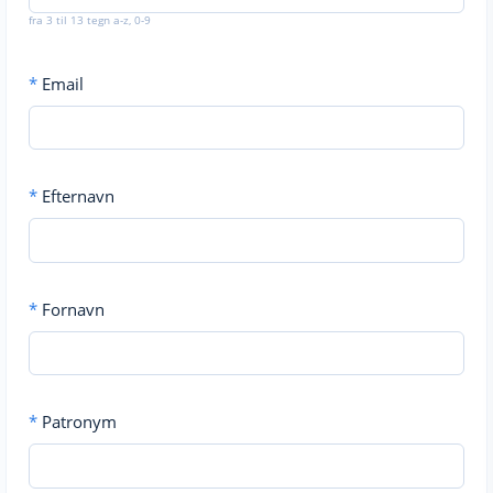
fra 3 til 13 tegn a-z, 0-9
*
Email
*
Efternavn
*
Fornavn
*
Patronym