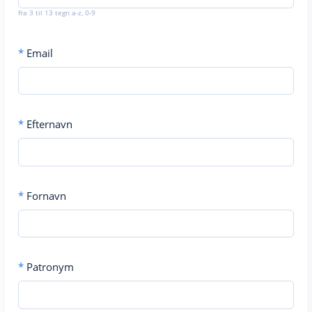
fra 3 til 13 tegn a-z, 0-9
*
Email
*
Efternavn
*
Fornavn
*
Patronym