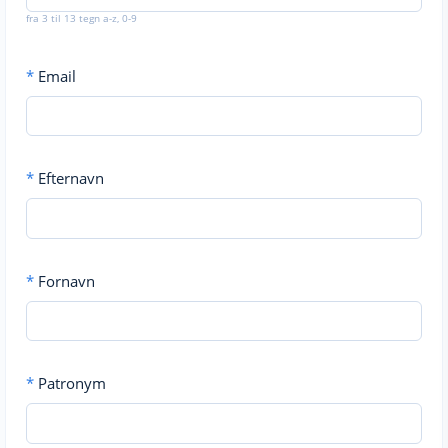
fra 3 til 13 tegn a-z, 0-9
*
Email
*
Efternavn
*
Fornavn
*
Patronym