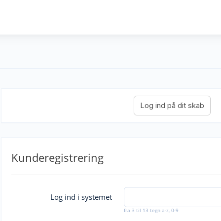
Kunderegistrering
Log ind i systemet
fra 3 til 13 tegn a-z, 0-9