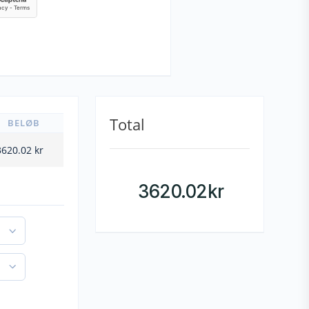
Total
BELØB
3620.02
kr
3620.02
kr