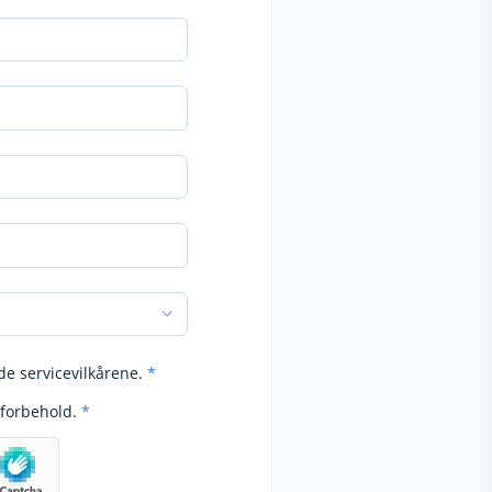
de servicevilkårene.
*
forbehold.
*