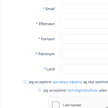
*
Email
*
Efternavn
*
Fornavn
*
Patronym
*
Land
Jeg accepterer
договора-оферты
og skal overhol
Jeg accepterer
fortrolighedsaftale
uden 