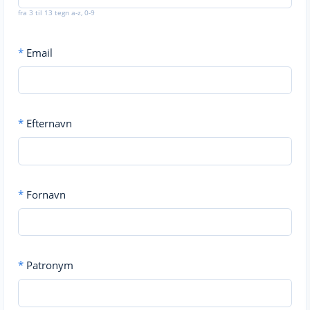
fra 3 til 13 tegn a-z, 0-9
*
Email
*
Efternavn
*
Fornavn
*
Patronym