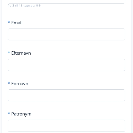
fra 3 til 13 tegn a-z, 0-9
*
Email
*
Efternavn
*
Fornavn
*
Patronym