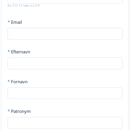
fra 3 til 13 tegn a-z, 0-9
*
Email
*
Efternavn
*
Fornavn
*
Patronym