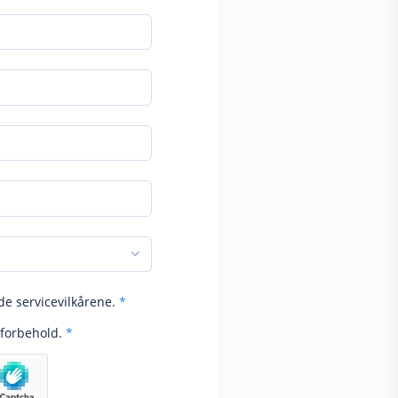
de servicevilkårene.
*
forbehold.
*