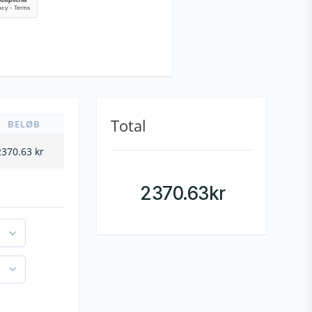
Total
BELØB
2370.63
kr
2370.63
kr