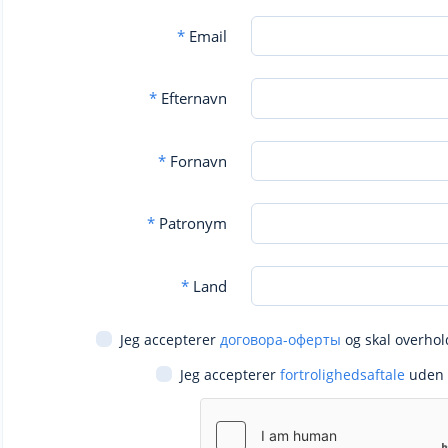
*
Email
*
Efternavn
*
Fornavn
*
Patronym
*
Land
Jeg accepterer
договора-оферты
og skal overhol
Jeg accepterer
fortrolighedsaftale
uden 