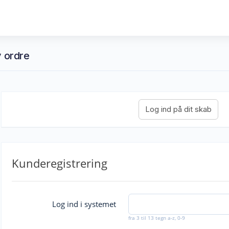
v ordre
Kunderegistrering
Log ind i systemet
fra 3 til 13 tegn a-z, 0-9