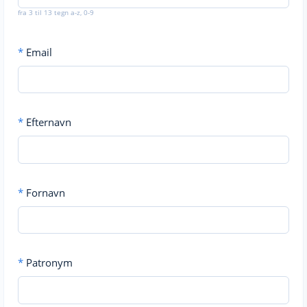
fra 3 til 13 tegn a-z, 0-9
*
Email
*
Efternavn
*
Fornavn
*
Patronym