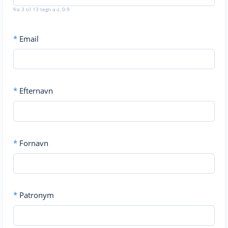
fra 3 til 13 tegn a-z, 0-9
*
Email
*
Efternavn
*
Fornavn
*
Patronym