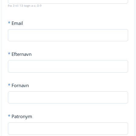
fra 3 til 13 tegn a-z, 0-9
*
Email
*
Efternavn
*
Fornavn
*
Patronym