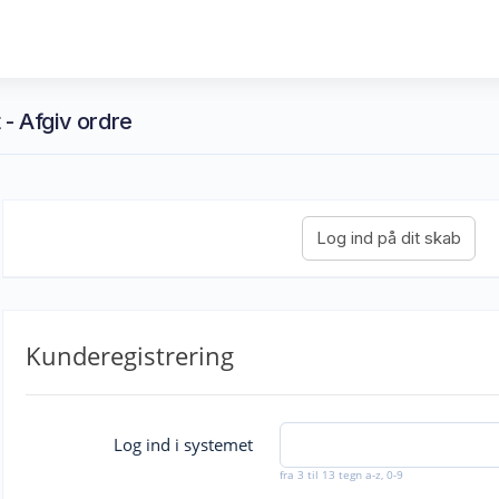
 - Afgiv ordre
Kunderegistrering
Log ind i systemet
fra 3 til 13 tegn a-z, 0-9