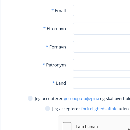
*
Email
*
Efternavn
*
Fornavn
*
Patronym
*
Land
Jeg accepterer
договора-оферты
og skal overhol
Jeg accepterer
fortrolighedsaftale
uden 