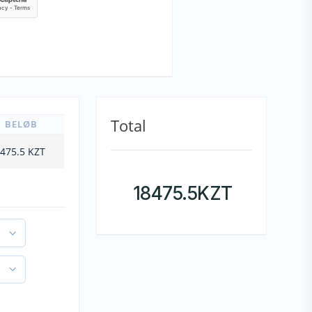
Total
BELØB
475.5
KZT
18475.5
KZT