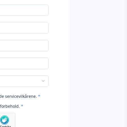
de servicevilkårene.
*
forbehold.
*