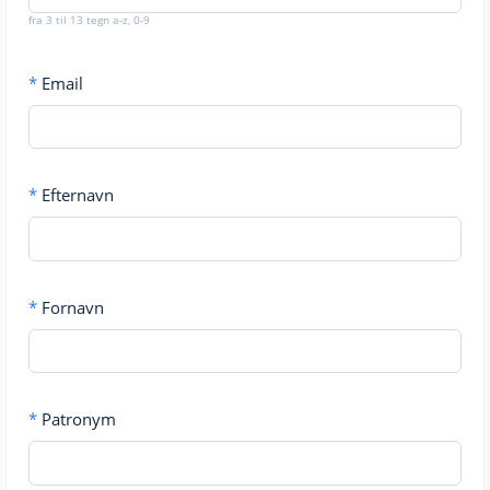
fra 3 til 13 tegn a-z, 0-9
*
Email
*
Efternavn
*
Fornavn
*
Patronym