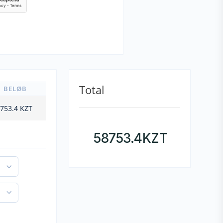
Total
BELØB
753.4
KZT
58753.4
KZT