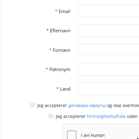
*
Email
*
Efternavn
*
Fornavn
*
Patronym
*
Land
Jeg accepterer
договора-оферты
og skal overhol
Jeg accepterer
fortrolighedsaftale
uden 