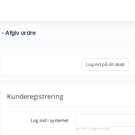
 - Afgiv ordre
Kunderegistrering
Log ind i systemet
fra 3 til 13 tegn a-z, 0-9