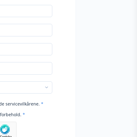
de servicevilkårene.
*
forbehold.
*