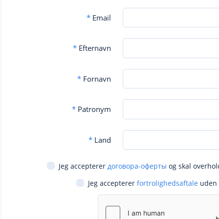
*
Email
*
Efternavn
*
Fornavn
*
Patronym
*
Land
Jeg accepterer
договора-оферты
og skal overhol
Jeg accepterer
fortrolighedsaftale
uden 