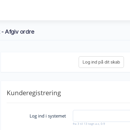
 - Afgiv ordre
Kunderegistrering
Log ind i systemet
fra 3 til 13 tegn a-z, 0-9