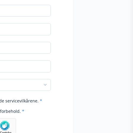
de servicevilkårene.
*
forbehold.
*