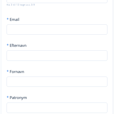
fra 3 til 13 tegn a-z, 0-9
*
Email
*
Efternavn
*
Fornavn
*
Patronym