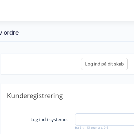
v ordre
Kunderegistrering
Log ind i systemet
fra 3 til 13 tegn a-z, 0-9