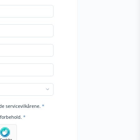
de servicevilkårene.
*
forbehold.
*