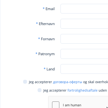
*
Email
*
Efternavn
*
Fornavn
*
Patronym
*
Land
Jeg accepterer
договора-оферты
og skal overhol
Jeg accepterer
fortrolighedsaftale
uden 