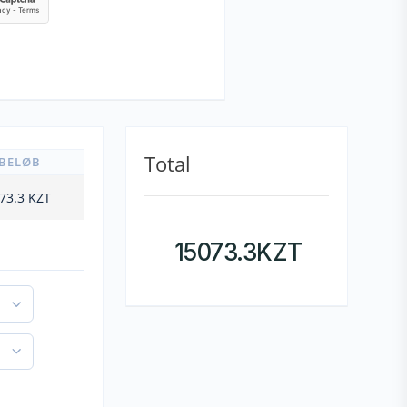
Total
BELØB
73.3
KZT
15073.3
KZT