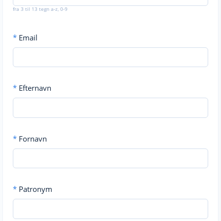
fra 3 til 13 tegn a-z, 0-9
*
Email
*
Efternavn
*
Fornavn
*
Patronym