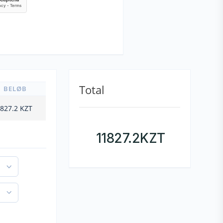
Total
BELØB
827.2
KZT
11827.2
KZT