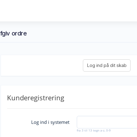
Afgiv ordre
Kunderegistrering
Log ind i systemet
fra 3 til 13 tegn a-z, 0-9