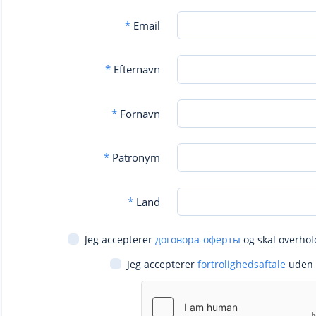
*
Email
*
Efternavn
*
Fornavn
*
Patronym
*
Land
Jeg accepterer
договора-оферты
og skal overhol
Jeg accepterer
fortrolighedsaftale
uden 