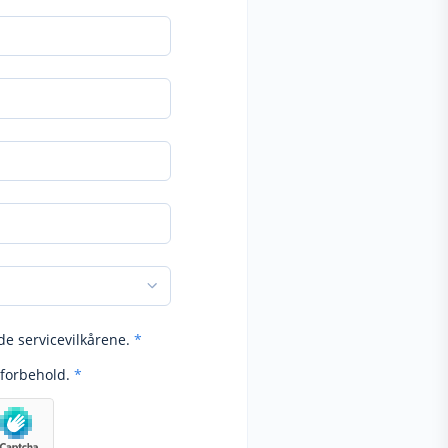
de servicevilkårene.
*
forbehold.
*