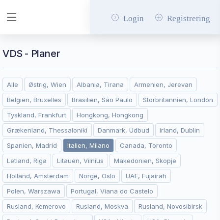
Login
Registrering
VDS - Planer
Alle
Østrig, Wien
Albania, Tirana
Armenien, Jerevan
Belgien, Bruxelles
Brasilien, São Paulo
Storbritannien, London
Tyskland, Frankfurt
Hongkong, Hongkong
Grækenland, Thessaloniki
Danmark, Udbud
Irland, Dublin
Spanien, Madrid
Italien, Milano
Canada, Toronto
Letland, Riga
Litauen, Vilnius
Makedonien, Skopje
Holland, Amsterdam
Norge, Oslo
UAE, Fujairah
Polen, Warszawa
Portugal, Viana do Castelo
Rusland, Kemerovo
Rusland, Moskva
Rusland, Novosibirsk