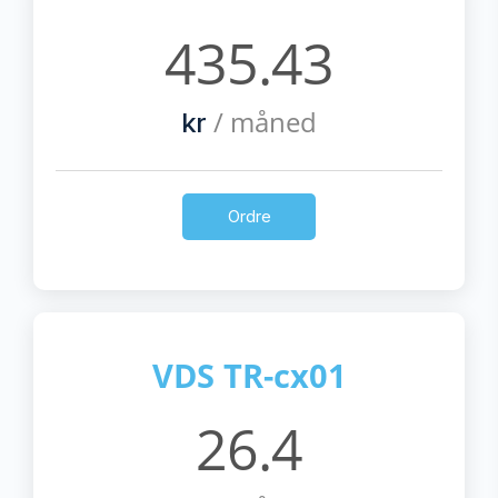
435.43
/ måned
kr
Ordre
VDS TR-cx01
26.4