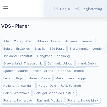
Login
Registrering
VDS - Planer
Alle
Østrig, Wien
Albania, Tirana
Armenien, Jerevan
Belgien, Bruxelles
Brasilien, São Paulo
Storbritannien, London
Tyskland, Frankfurt
Hongkong, Hongkong
Grækenland, Thessaloniki
Danmark, Udbud
Irland, Dublin
Spanien, Madrid
Italien, Milano
Canada, Toronto
Letland, Riga
Litauen, Vilnius
Makedonien, Skopje
Holland, Amsterdam
Norge, Oslo
UAE, Fujairah
Polen, Warszawa
Portugal, Viana do Castelo
Rusland, Kemerovo
Rusland, Moskva
Rusland, Novosibirsk