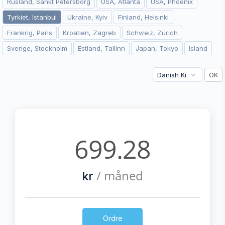
Rusland, Sankt Petersborg
USA, Atlanta
USA, Phoenix
Tyrkiet, Istanbul
Ukraine, Kyiv
Finland, Helsinki
Frankrig, Paris
Kroatien, Zagreb
Schweiz, Zürich
Sverige, Stockholm
Estland, Tallinn
Japan, Tokyo
Island
699.28
/ måned
kr
Ordre