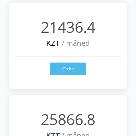
21436.4
/ måned
KZT
Ordre
25866.8
/ måned
KZT