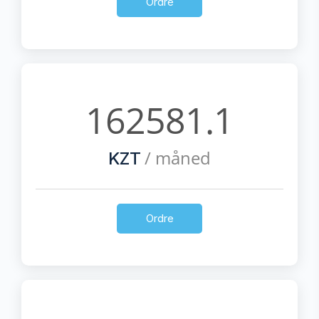
Ordre
162581.1
/ måned
KZT
Ordre