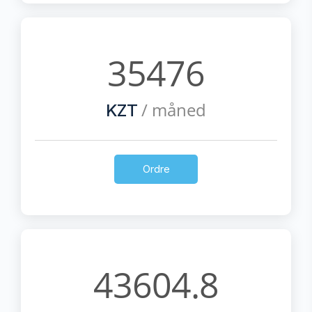
35476
/ måned
KZT
Ordre
43604.8