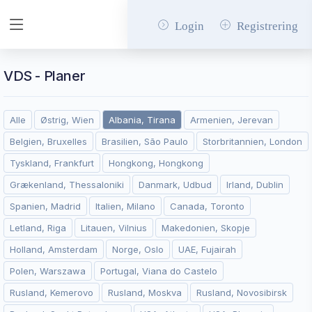
Login
Registrering
VDS - Planer
Alle
Østrig, Wien
Albania, Tirana
Armenien, Jerevan
Belgien, Bruxelles
Brasilien, São Paulo
Storbritannien, London
Tyskland, Frankfurt
Hongkong, Hongkong
Grækenland, Thessaloniki
Danmark, Udbud
Irland, Dublin
Spanien, Madrid
Italien, Milano
Canada, Toronto
Letland, Riga
Litauen, Vilnius
Makedonien, Skopje
Holland, Amsterdam
Norge, Oslo
UAE, Fujairah
Polen, Warszawa
Portugal, Viana do Castelo
Rusland, Kemerovo
Rusland, Moskva
Rusland, Novosibirsk